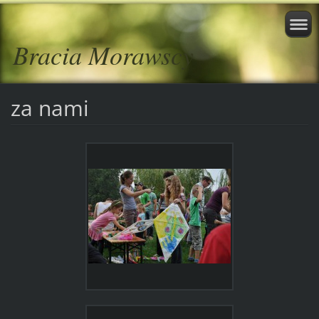
Bracia Morawscy
za nami