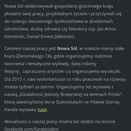
Nowa Sól obdarowywali gospodarzy gościnnego kraju
płodami swej pracy, przykładnym życiem i przyczyniali się
do rozwoju ówczesnego społeczeństwa w dziedzinach
szkolnictwa, służby zdrowia czy literatury (np. Jan Amos
Komeński, Daniel Ernest Jabłoński).
Centrem naszej pracy jest
Nowa Sól
, w mieście mamy stałe
biuro (Żeromskiego 7A), gdzie organizujemy rodzinne
tworzenia i tematyczne wykłady, dalej robimy
festyny,
organizujemy wycieczki.
zapraszamy artystów czy
Od 2015 r. n
asi wolontariusze co roku pracowali na rozwoju
miasta tydzień za darmo. Organizujemy też wystawę
z
nazwą „Działalność Jednoty Braterskiej na terenach Polski“,
którą otworzyliśmy też w Szamotułach i w Piławie Górnej.
Panele wystawy
tutaj
.
Aktualności o naszej pracy można też śledzić na stronie
facebook.com/fundacjabm